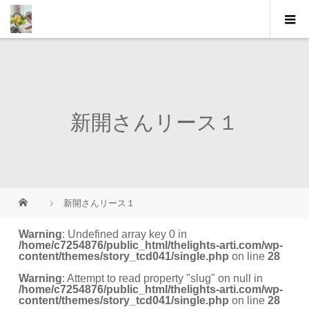
新開さんリース１
新開さんリース１
Warning
: Undefined array key 0 in
/home/c7254876/public_html/thelights-arti.com/wp-
content/themes/story_tcd041/single.php
on line
28
Warning
: Attempt to read property "slug" on null in
/home/c7254876/public_html/thelights-arti.com/wp-
content/themes/story_tcd041/single.php
on line
28