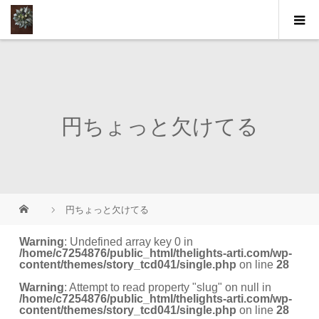
円ちょっと欠けてる
円ちょっと欠けてる
Warning
: Undefined array key 0 in
/home/c7254876/public_html/thelights-arti.com/wp-
content/themes/story_tcd041/single.php
on line
28
Warning
: Attempt to read property "slug" on null in
/home/c7254876/public_html/thelights-arti.com/wp-
content/themes/story_tcd041/single.php
on line
28