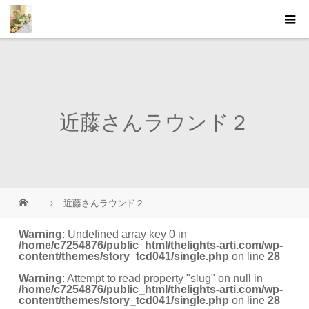
近藤さんラウンド２
近藤さんラウンド２
Warning
: Undefined array key 0 in
/home/c7254876/public_html/thelights-arti.com/wp-
content/themes/story_tcd041/single.php
on line
28
Warning
: Attempt to read property "slug" on null in
/home/c7254876/public_html/thelights-arti.com/wp-
content/themes/story_tcd041/single.php
on line
28