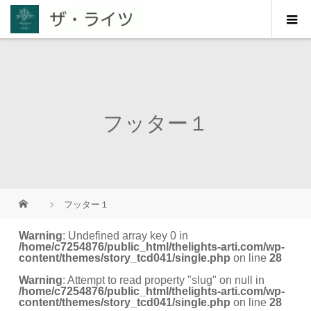
フッター１
フッター１
Warning
: Undefined array key 0 in
/home/c7254876/public_html/thelights-arti.com/wp-
content/themes/story_tcd041/single.php
on line
28
Warning
: Attempt to read property "slug" on null in
/home/c7254876/public_html/thelights-arti.com/wp-
content/themes/story_tcd041/single.php
on line
28